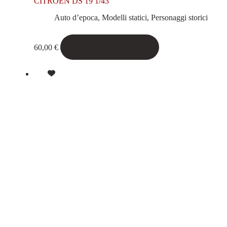
CITROEN DS 19 1/43
Auto d’epoca
,
Modelli statici
,
Personaggi storici
Aggiungi al carrello
60,00
€