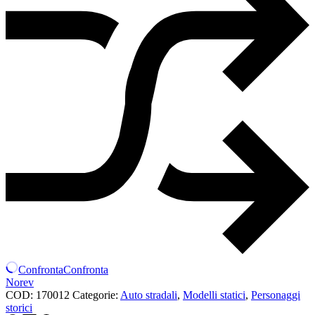
Confronta
Confronta
Norev
COD:
170012
Categorie:
Auto stradali
,
Modelli statici
,
Personaggi
storici