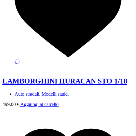
LAMBORGHINI HURACAN STO 1/18
Auto stradali
,
Modelli statici
499,00
€
Aggiungi al carrello