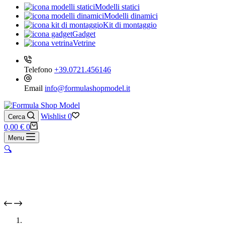
Modelli statici
Modelli dinamici
Kit di montaggio
Gadget
Vetrine
Telefono
+39.0721.456146
Email
info@formulashopmodel.it
Wishlist
0
Cerca
Carrello
0,00
€
0
Menu
🔍