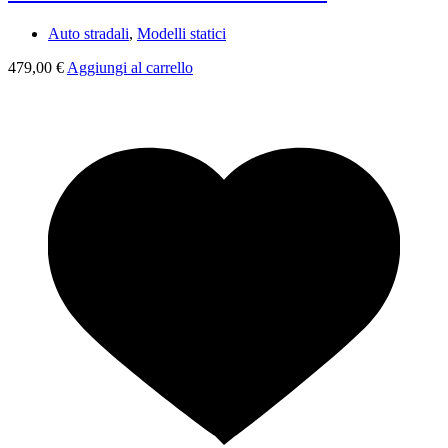
Auto stradali
,
Modelli statici
479,00
€
Aggiungi al carrello