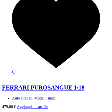
FERRARI PUROSANGUE 1/18
Auto stradali
,
Modelli statici
479,00
€
Aggiungi al carrello