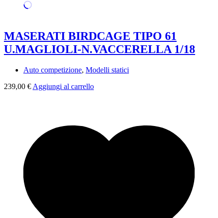
MASERATI BIRDCAGE TIPO 61
U.MAGLIOLI-N.VACCERELLA 1/18
Auto competizione
,
Modelli statici
239,00
€
Aggiungi al carrello