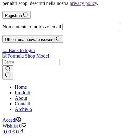
per altri scopi descritti nella nostra
privacy policy
.
Registrati
Nome utente o indirizzo email
Ottieni una nuova password
← Back to login
Nessun
Home
risultato
Prodotti
About
Contatti
Archivio
Accedi
Wishlist
0
Carrello
0,00
€
0