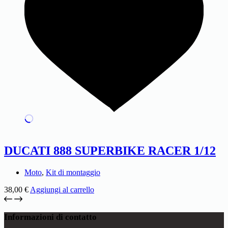
DUCATI 888 SUPERBIKE RACER 1/12
Moto
,
Kit di montaggio
38,00
€
Aggiungi al carrello
Informazioni di contatto