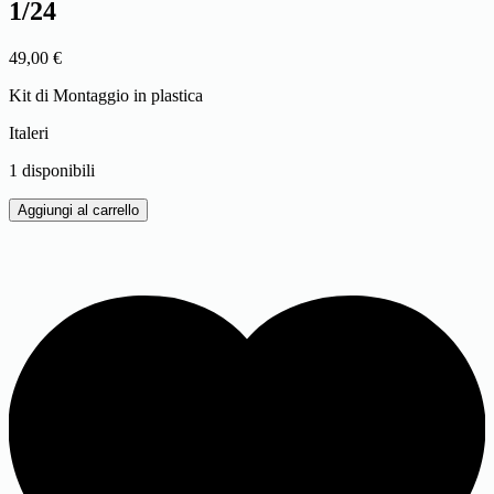
1/24
49,00
€
Kit di Montaggio in plastica
Italeri
1 disponibili
VOLVO
Aggiungi al carrello
FH16
GLOBETROTTER
XL
1/24
quantità