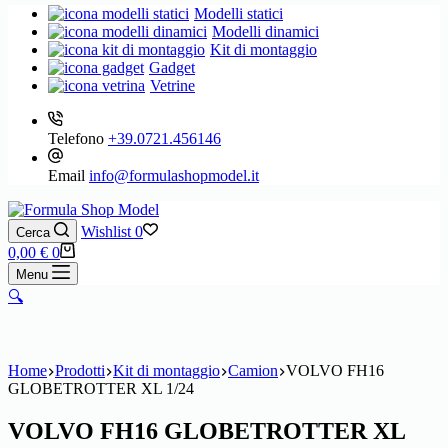
Modelli statici
Modelli dinamici
Kit di montaggio
Gadget
Vetrine
Telefono
+39.0721.456146
Email
info@formulashopmodel.it
Wishlist
0
Cerca
Carrello
0,00
€
0
Menu
🔍
Home
Prodotti
Kit di montaggio
Camion
VOLVO FH16
GLOBETROTTER XL 1/24
VOLVO FH16 GLOBETROTTER XL