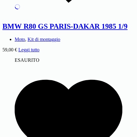
BMW R80 GS PARIS-DAKAR 1985 1/9
Moto
,
Kit di montaggio
59,00
€
Leggi tutto
ESAURITO