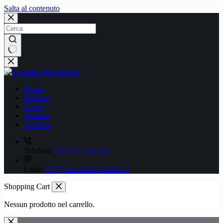
Salta al contenuto
Nessun
risultato
Home
Prodotti
About
Contatti
Archivio
Telefono
+39.0721.456146
Email
info@formulashopmodel.it
Shopping Cart
Nessun prodotto nel carrello.