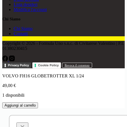
Lista desideri
Modifica l'account
Chi Siamo
Chi Siamo
Contatti
Copyright © 2026 - Formula Uno s.n.c. di Civitarese Valentino | P.I.
01380230415
Privacy Policy
Cookie Policy
Revoca il consenso
VOLVO FH16 GLOBETROTTER XL 1/24
49,00
€
1 disponibili
VOLVO
Aggiungi al carrello
FH16
GLOBETROTTER
XL
1/24