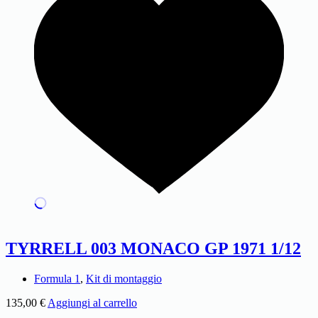
TYRRELL 003 MONACO GP 1971 1/12
Formula 1
,
Kit di montaggio
135,00
€
Aggiungi al carrello