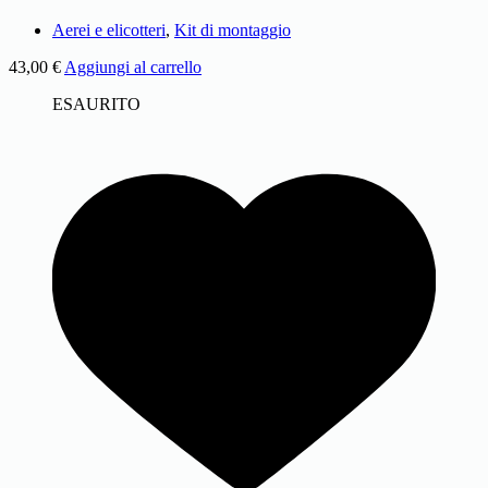
Aerei e elicotteri
,
Kit di montaggio
43,00
€
Aggiungi al carrello
ESAURITO