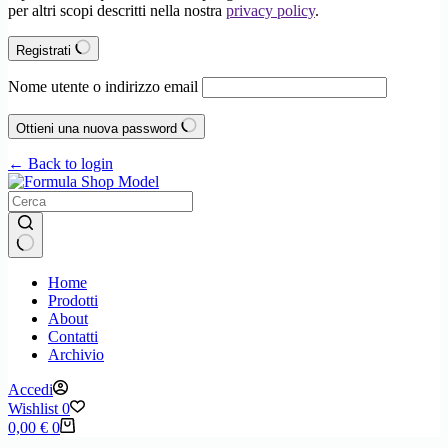
per altri scopi descritti nella nostra
privacy policy
.
Registrati
Nome utente o indirizzo email
Ottieni una nuova password
← Back to login
Nessun
Home
risultato
Prodotti
About
Contatti
Archivio
Accedi
Wishlist
0
Carrello
0,00
€
0