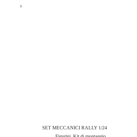
SET MECCANICI RALLY 1/24
Figurini
,
Kit di montaggio