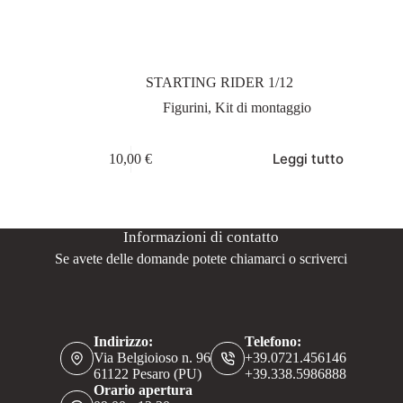
STARTING RIDER 1/12
Figurini
,
Kit di montaggio
Leggi tutto
10,00
€
Informazioni di contatto
Se avete delle domande potete chiamarci o scriverci
Indirizzo:
Telefono:
Via Belgioioso n. 96
+39.0721.456146
61122 Pesaro (PU)
+39.338.5986888
Orario apertura