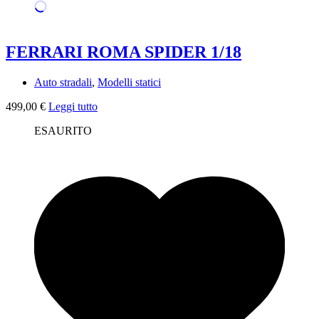
FERRARI ROMA SPIDER 1/18
Auto stradali
,
Modelli statici
499,00
€
Leggi tutto
ESAURITO