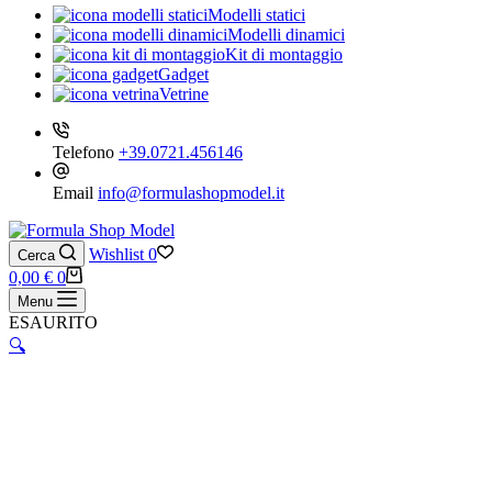
Modelli statici
Modelli dinamici
Kit di montaggio
Gadget
Vetrine
Telefono
+39.0721.456146
Email
info@formulashopmodel.it
Wishlist
0
Cerca
Carrello
0,00
€
0
Menu
ESAURITO
🔍