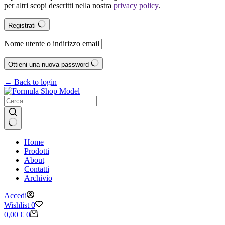
per altri scopi descritti nella nostra
privacy policy
.
Registrati
Nome utente o indirizzo email
Ottieni una nuova password
← Back to login
Nessun
Home
risultato
Prodotti
About
Contatti
Archivio
Accedi
Wishlist
0
Carrello
0,00
€
0