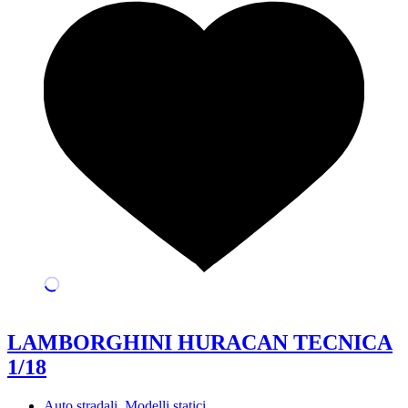
LAMBORGHINI HURACAN TECNICA
1/18
Auto stradali
,
Modelli statici