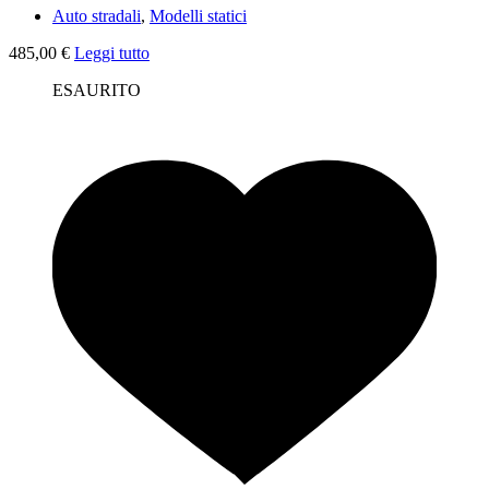
Auto stradali
,
Modelli statici
485,00
€
Leggi tutto
ESAURITO