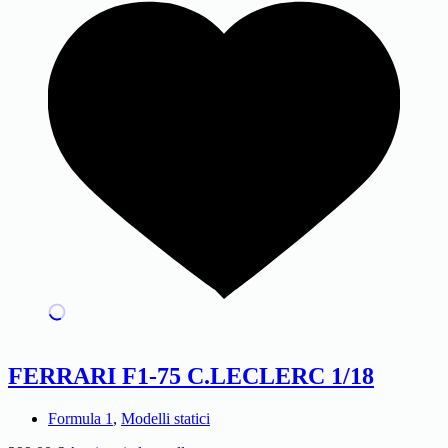
FERRARI F1-75 C.LECLERC 1/18
Formula 1
,
Modelli statici