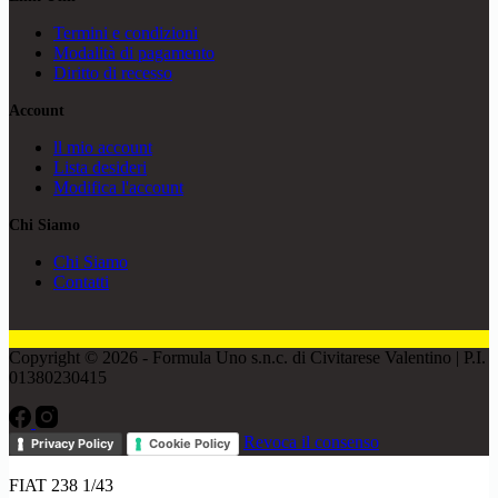
Termini e condizioni
Modalità di pagamento
Diritto di recesso
Account
ll mio account
Lista desideri
Modifica l'account
Chi Siamo
Chi Siamo
Contatti
Copyright © 2026 - Formula Uno s.n.c. di Civitarese Valentino | P.I.
01380230415
Revoca il consenso
Privacy Policy
Cookie Policy
FIAT 238 1/43