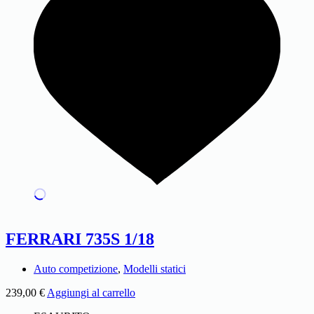
FERRARI 735S 1/18
Auto competizione
,
Modelli statici
239,00
€
Aggiungi al carrello