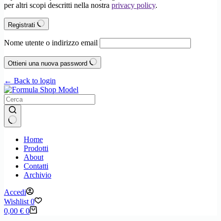
per altri scopi descritti nella nostra
privacy policy
.
Registrati
Nome utente o indirizzo email
Ottieni una nuova password
← Back to login
Nessun
Home
risultato
Prodotti
About
Contatti
Archivio
Accedi
Wishlist
0
Carrello
0,00
€
0