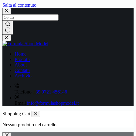
Salta al contenuto
Nessun
risultato
Home
Prodotti
About
Contatti
Archivio
Telefono
+39.0721.456146
Email
info@formulashopmodel.it
Shopping Cart
Nessun prodotto nel carrello.