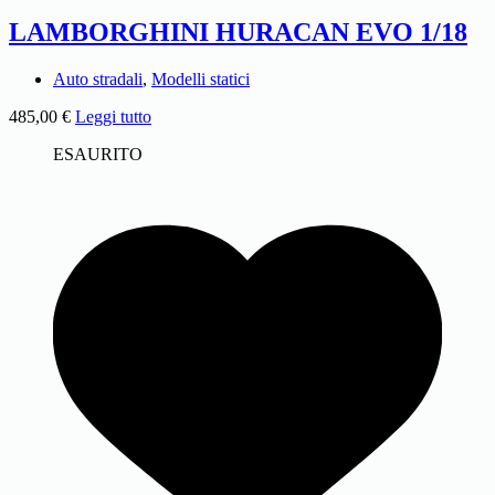
LAMBORGHINI HURACAN EVO 1/18
Auto stradali
,
Modelli statici
485,00
€
Leggi tutto
ESAURITO