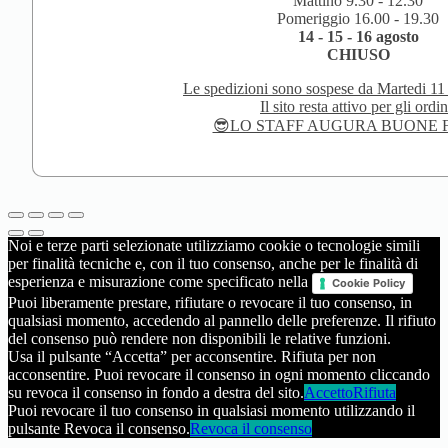
Mattino 9.30 - 12.30
Pomeriggio 16.00 - 19.30
14 - 15 - 16 agosto
CHIUSO
Le spedizioni sono sospese da Martedi 11
Il sito resta attivo per gli ordin
😎LO STAFF AUGURA BUONE F
Noi e terze parti selezionate utilizziamo cookie o tecnologie simili
per finalità tecniche e, con il tuo consenso, anche per le finalità di
esperienza e misurazione come specificato nella
Cookie Policy
Puoi liberamente prestare, rifiutare o revocare il tuo consenso, in
qualsiasi momento, accedendo al pannello delle preferenze. Il rifiuto
del consenso può rendere non disponibili le relative funzioni.
Usa il pulsante “Accetta” per acconsentire. Rifiuta per non
acconsentire. Puoi revocare il consenso in ogni momento cliccando
su revoca il consenso in fondo a destra del sito.
Accetto
Rifiuta
Puoi revocare il tuo consenso in qualsiasi momento utilizzando il
pulsante Revoca il consenso.
Revoca il consenso