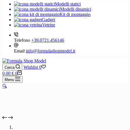
Modelli statici
Modelli dinamici
Kit di montaggio
Gadget
Vetrine
Telefono
+39.0721.456146
Email
info@formulashopmodel.it
Wishlist
0
Cerca
Carrello
0,00
€
0
Menu
🔍