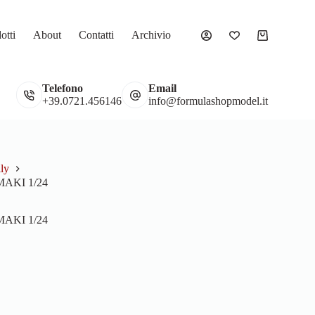
otti
About
Contatti
Archivio
Carrello
Telefono
Email
Gadget
Vetrine
+39.0721.456146
info@formulashopmodel.it
ly
MAKI 1/24
MAKI 1/24