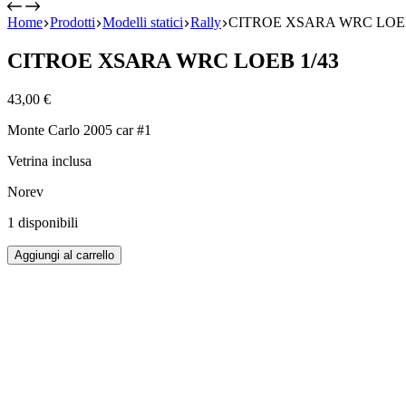
Home
Prodotti
Modelli statici
Rally
CITROE XSARA WRC LOEB
CITROE XSARA WRC LOEB 1/43
43,00
€
Monte Carlo 2005 car #1
Vetrina inclusa
Norev
1 disponibili
CITROE
Aggiungi al carrello
XSARA
WRC
LOEB
1/43
quantità