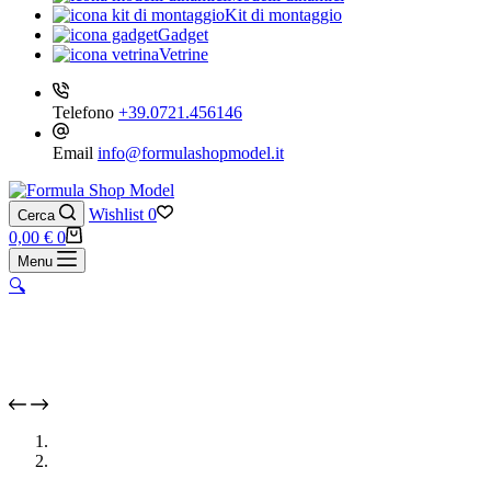
Kit di montaggio
Gadget
Vetrine
Telefono
+39.0721.456146
Email
info@formulashopmodel.it
Wishlist
0
Cerca
Carrello
0,00
€
0
Menu
🔍