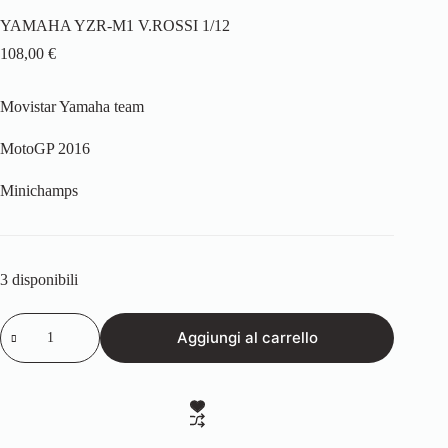
YAMAHA YZR-M1 V.ROSSI 1/12
108,00
€
Movistar Yamaha team
MotoGP 2016
Minichamps
3 disponibili
YAMAHA
Aggiungi al carrello
YZR-
M1
V.ROSSI
1/12
quantità