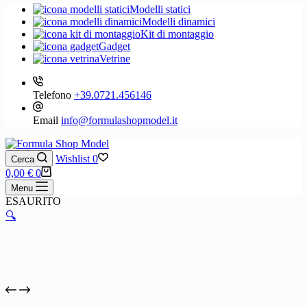
Modelli statici
Modelli dinamici
Kit di montaggio
Gadget
Vetrine
Telefono
+39.0721.456146
Email
info@formulashopmodel.it
Wishlist
0
Cerca
Carrello
0,00
€
0
Menu
ESAURITO
🔍