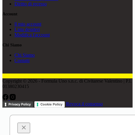
Diritto di recesso
Account
ll mio account
Lista desideri
Modifica l'account
Chi Siamo
Chi Siamo
Contatti
Copyright © 2026 - Formula Uno s.n.c. di Civitarese Valentino | P.I.
01380230415
Revoca il consenso
Privacy Policy
Cookie Policy