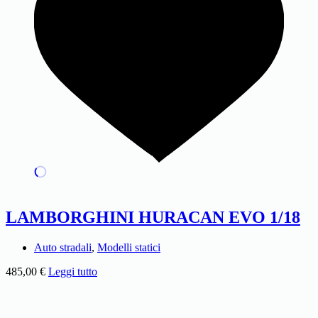
LAMBORGHINI HURACAN EVO 1/18
Auto stradali
,
Modelli statici
485,00
€
Leggi tutto