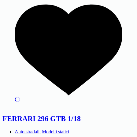
FERRARI 296 GTB 1/18
Auto stradali
,
Modelli statici