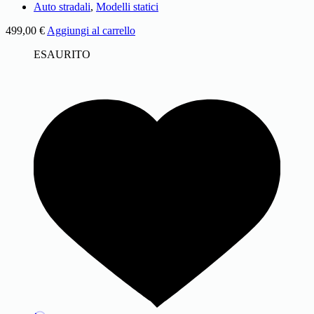
Auto stradali
,
Modelli statici
499,00
€
Aggiungi al carrello
ESAURITO