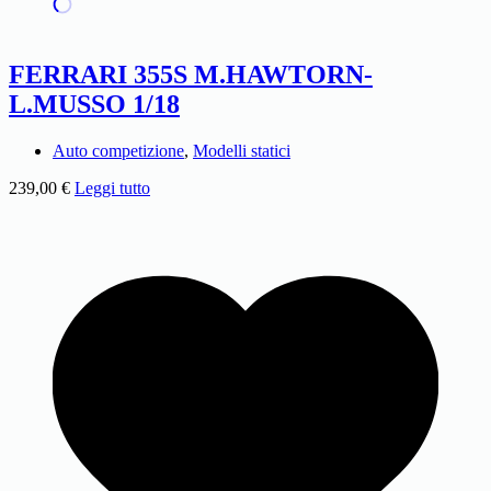
FERRARI 355S M.HAWTORN-
L.MUSSO 1/18
Auto competizione
,
Modelli statici
239,00
€
Leggi tutto