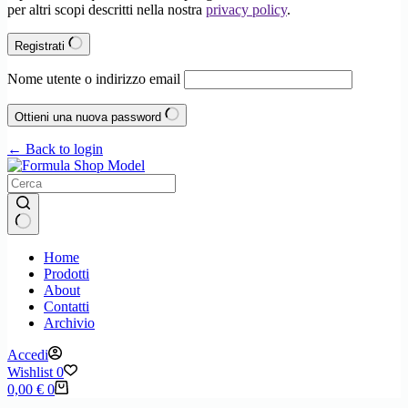
per altri scopi descritti nella nostra
privacy policy
.
Registrati
Nome utente o indirizzo email
Ottieni una nuova password
← Back to login
Nessun
Home
risultato
Prodotti
About
Contatti
Archivio
Accedi
Wishlist
0
Carrello
0,00
€
0