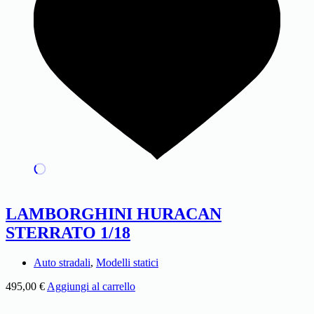
LAMBORGHINI HURACAN
STERRATO 1/18
Auto stradali
,
Modelli statici
495,00
€
Aggiungi al carrello