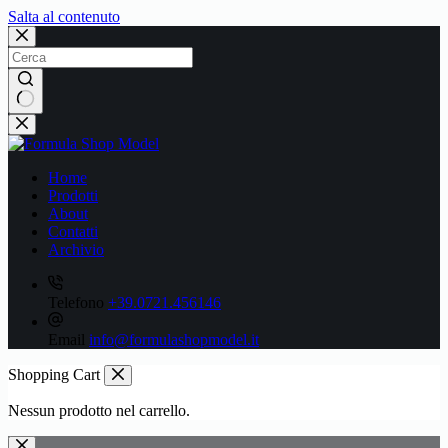
Salta al contenuto
Nessun
risultato
Home
Prodotti
About
Contatti
Archivio
Telefono
+39.0721.456146
Email
info@formulashopmodel.it
Shopping Cart
Nessun prodotto nel carrello.