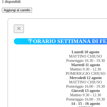
1 disponibili
RENAULT
Aggiungi al carrello
RS01
J.
P.
JABOUILLE
1/18
quantità
🌴
ORARIO SETTIMANA DI F
Lunedi 10 agosto
MATTINO CHIUSO
Pomeriggio 16.30 - 19.30
Martedi 11 agosto
Mattino 9.30 - 12.30
POMERIGGIO CHIUSO
Mercoledi 12 agosto
MATTINO CHIUSO
Pomeriggio 16.00 - 19.30
Giovedi 13 agosto
Mattino 9.30 - 12.30
Pomeriggio 16.00 - 19.30
14 - 15 - 16 agosto