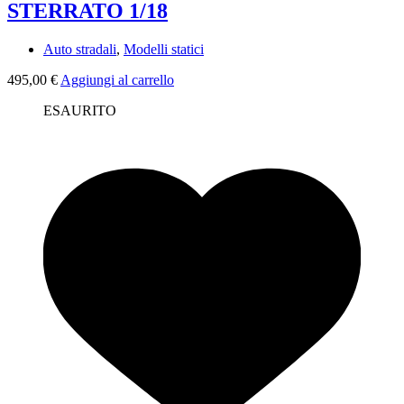
STERRATO 1/18
Auto stradali
,
Modelli statici
495,00
€
Aggiungi al carrello
ESAURITO