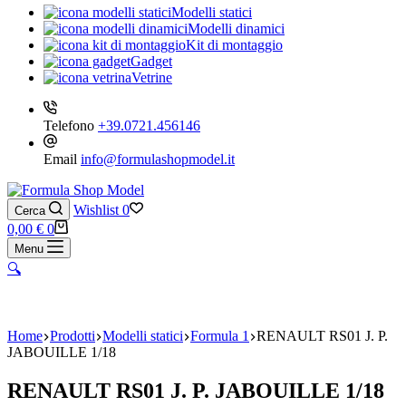
Modelli statici
Modelli dinamici
Kit di montaggio
Gadget
Vetrine
Telefono
+39.0721.456146
Email
info@formulashopmodel.it
Wishlist
0
Cerca
Carrello
0,00
€
0
Menu
🔍
Home
Prodotti
Modelli statici
Formula 1
RENAULT RS01 J. P.
JABOUILLE 1/18
RENAULT RS01 J. P. JABOUILLE 1/18