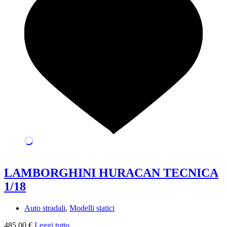
LAMBORGHINI HURACAN TECNICA
1/18
Auto stradali
,
Modelli statici
485,00
€
Leggi tutto