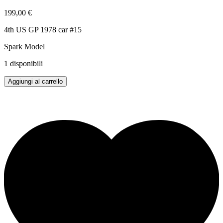
199,00
€
4th US GP 1978 car #15
Spark Model
1 disponibili
RENAULT
Aggiungi al carrello
RS01
J.
P.
JABOUILLE
1/18
quantità