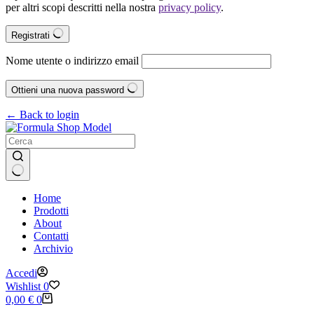
per altri scopi descritti nella nostra
privacy policy
.
Registrati
Nome utente o indirizzo email
Ottieni una nuova password
← Back to login
Nessun
Home
risultato
Prodotti
About
Contatti
Archivio
Accedi
Wishlist
0
Carrello
0,00
€
0