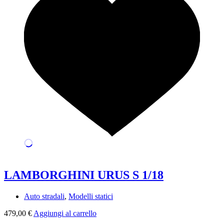
LAMBORGHINI URUS S 1/18
Auto stradali
,
Modelli statici
479,00
€
Aggiungi al carrello