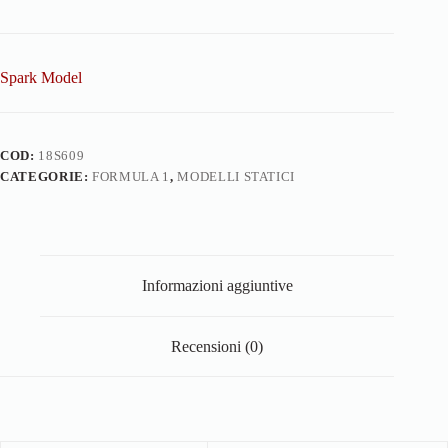
1/18
quantità
Spark Model
COD:
18S609
CATEGORIE:
FORMULA 1
,
MODELLI STATICI
Informazioni aggiuntive
Recensioni (0)