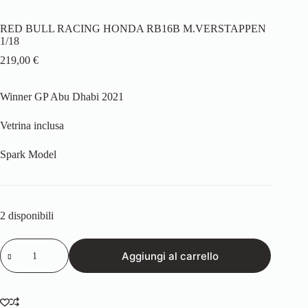
RED BULL RACING HONDA RB16B M.VERSTAPPEN
1/18
219,00
€
Winner GP Abu Dhabi 2021
Vetrina inclusa
Spark Model
2 disponibili
RED
Aggiungi al carrello
BULL
RACING
HONDA
RB16B
M.VERSTAPPEN