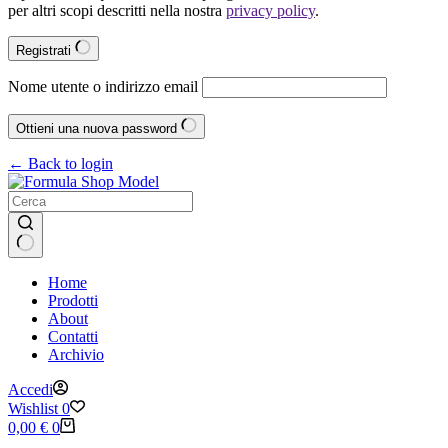
per altri scopi descritti nella nostra
privacy policy
.
Registrati
Nome utente o indirizzo email
Ottieni una nuova password
← Back to login
Nessun
Home
risultato
Prodotti
About
Contatti
Archivio
Accedi
Wishlist
0
Carrello
0,00
€
0