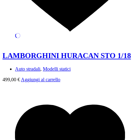
LAMBORGHINI HURACAN STO 1/18
Auto stradali
,
Modelli statici
499,00
€
Aggiungi al carrello