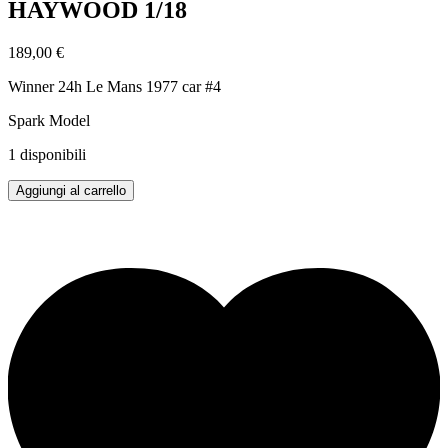
HAYWOOD 1/18
189,00
€
Winner 24h Le Mans 1977 car #4
Spark Model
1 disponibili
PORSCHE
Aggiungi al carrello
936
ICKX
-
BARTH
-
HAYWOOD
1/18
quantità