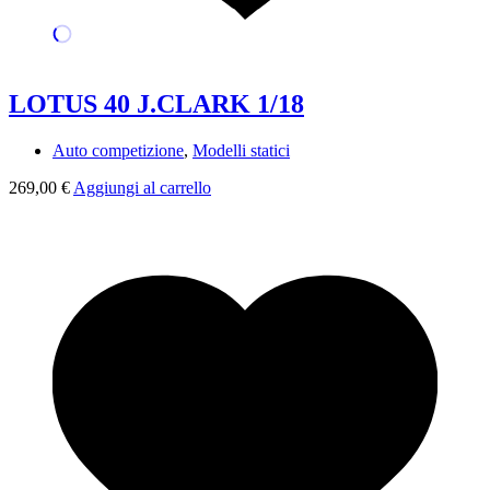
LOTUS 40 J.CLARK 1/18
Auto competizione
,
Modelli statici
269,00
€
Aggiungi al carrello