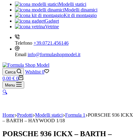
Modelli statici
Modelli dinamici
Kit di montaggio
Gadget
Vetrine
Telefono
+39.0721.456146
Email
info@formulashopmodel.it
Wishlist
0
Cerca
Carrello
0,00
€
0
Menu
🔍
Home
Prodotti
Modelli statici
Formula 1
PORSCHE 936 ICKX
– BARTH – HAYWOOD 1/18
PORSCHE 936 ICKX – BARTH –