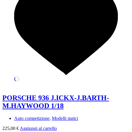
PORSCHE 936 J.ICKX-J.BARTH-
M.HAYWOOD 1/18
Auto competizione
,
Modelli statici
225,00
€
Aggiungi al carrello