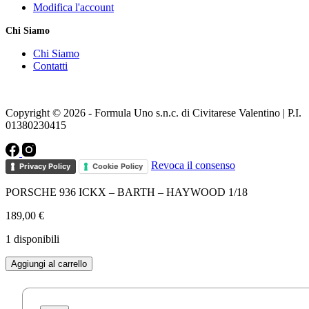
Modifica l'account
Chi Siamo
Chi Siamo
Contatti
Copyright © 2026 - Formula Uno s.n.c. di Civitarese Valentino | P.I.
01380230415
Revoca il consenso
Privacy Policy
Cookie Policy
PORSCHE 936 ICKX – BARTH – HAYWOOD 1/18
189,00
€
1 disponibili
PORSCHE
Aggiungi al carrello
936
ICKX
-