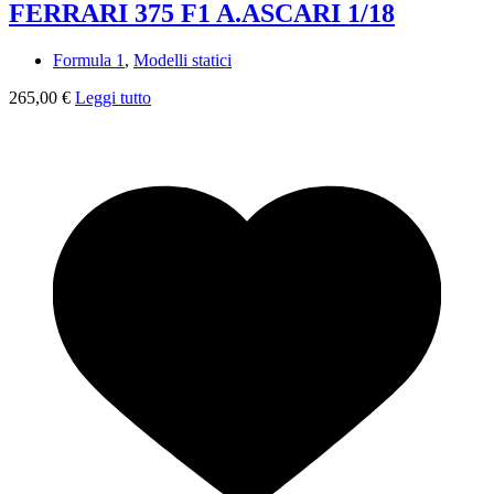
FERRARI 375 F1 A.ASCARI 1/18
Formula 1
,
Modelli statici
265,00
€
Leggi tutto