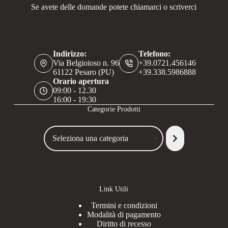
Se avete delle domande potete chiamarci o scriverci
Indirizzo:
Telefono:
Via Belgioioso n. 96
+39.0721.456146
61122 Pesaro (PU)
+39.338.5986888
Orario apertura
09:00 - 12.30
16:00 - 19:30
Categorie Prodotti
Seleziona
una
categoria
Link Utili
Termini e condizioni
Modalità di pagamento
Diritto di recesso