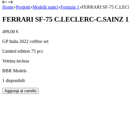
Home
Prodotti
Modelli statici
Formula 1
FERRARI SF-75 C.LEC
FERRARI SF-75 C.LECLERC-C.SAINZ 1
499,00
€
GP Italia 2022 coffree set
Limited edition 75 pcs
Vetrina inclusa
BBR Models
1 disponibili
FERRARI
Aggiungi al carrello
SF-
75
C.LECLERC-
C.SAINZ
1/43
quantità