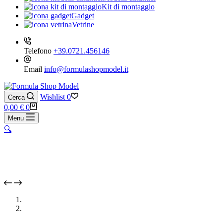
Kit di montaggio
Gadget
Vetrine
Telefono
+39.0721.456146
Email
info@formulashopmodel.it
Wishlist
0
Cerca
Carrello
0,00
€
0
Menu
🔍