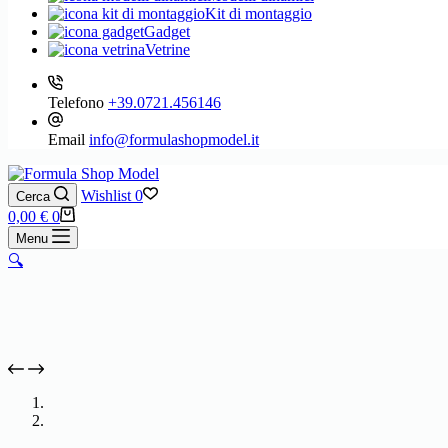
Kit di montaggio
Gadget
Vetrine
Telefono
+39.0721.456146
Email
info@formulashopmodel.it
Wishlist
0
Cerca
Carrello
0,00
€
0
Menu
🔍