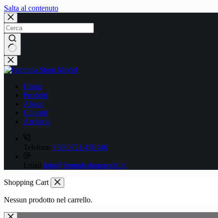
Salta al contenuto
Nessun
risultato
Home
Prodotti
About
Contatti
Archivio
Telefono
+39.0721.456146
Email
info@formulashopmodel.it
Shopping Cart
Nessun prodotto nel carrello.