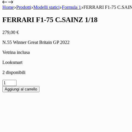
Home
Prodotti
Modelli statici
Formula 1
FERRARI F1-75 C.SAIN
FERRARI F1-75 C.SAINZ 1/18
279,00
€
N.55 Winner Great Britain GP 2022
Vetrina inclusa
Looksmart
2 disponibili
FERRARI
F1-
Aggiungi al carrello
75
C.SAINZ
1/18
quantità