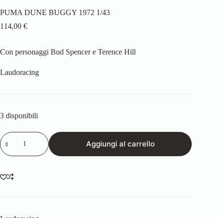
PUMA DUNE BUGGY 1972 1/43
114,00
€
Con personaggi Bud Spencer e Terence Hill
Laudoracing
3 disponibili
PUMA
Aggiungi al carrello
DUNE
BUGGY
1972
1/43
quantità