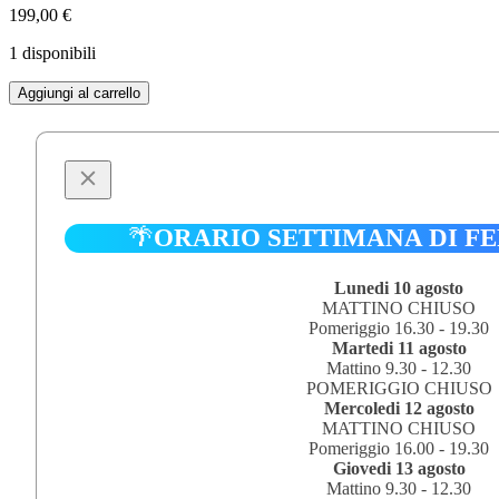
199,00
€
1 disponibili
ROUTEMASTER
Aggiungi al carrello
RM94
-
VLT94
1/24
quantità
🌴
ORARIO SETTIMANA DI F
Lunedi 10 agosto
MATTINO CHIUSO
Pomeriggio 16.30 - 19.30
Martedi 11 agosto
Mattino 9.30 - 12.30
POMERIGGIO CHIUSO
Mercoledi 12 agosto
MATTINO CHIUSO
Pomeriggio 16.00 - 19.30
Giovedi 13 agosto
Mattino 9.30 - 12.30