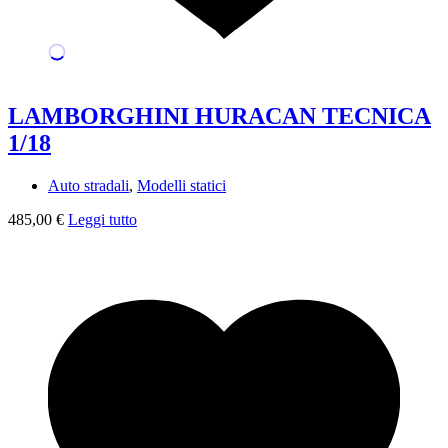
LAMBORGHINI HURACAN TECNICA
1/18
Auto stradali
,
Modelli statici
485,00
€
Leggi tutto