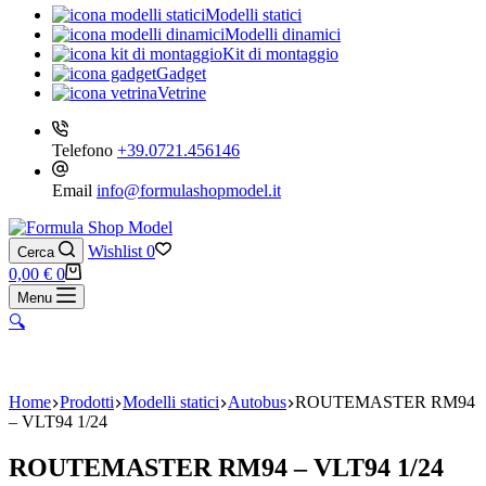
Modelli statici
Modelli dinamici
Kit di montaggio
Gadget
Vetrine
Telefono
+39.0721.456146
Email
info@formulashopmodel.it
Wishlist
0
Cerca
Carrello
0,00
€
0
Menu
🔍
Home
Prodotti
Modelli statici
Autobus
ROUTEMASTER RM94
– VLT94 1/24
ROUTEMASTER RM94 – VLT94 1/24