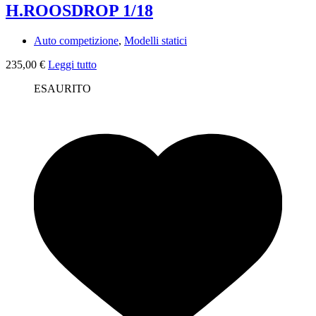
H.ROOSDROP 1/18
Auto competizione
,
Modelli statici
235,00
€
Leggi tutto
ESAURITO