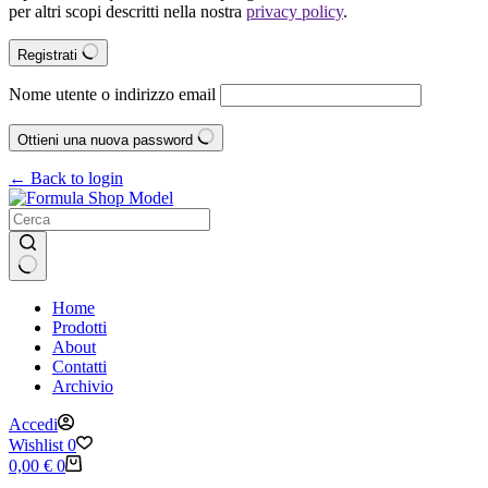
per altri scopi descritti nella nostra
privacy policy
.
Registrati
Nome utente o indirizzo email
Ottieni una nuova password
← Back to login
Nessun
Home
risultato
Prodotti
About
Contatti
Archivio
Accedi
Wishlist
0
Carrello
0,00
€
0