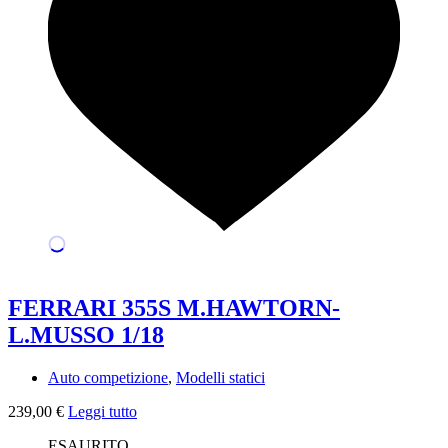
FERRARI 355S M.HAWTORN-
L.MUSSO 1/18
Auto competizione
,
Modelli statici
239,00
€
Leggi tutto
ESAURITO