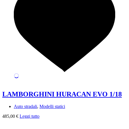
LAMBORGHINI HURACAN EVO 1/18
Auto stradali
,
Modelli statici
485,00
€
Leggi tutto