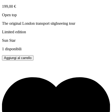
199,00
€
Open top
The original London transport sitghseeing tour
Limited edition
Sun Star
1 disponibili
ROUTEMASTER
Aggiungi al carrello
RM94
-
VLT94
1/24
quantità