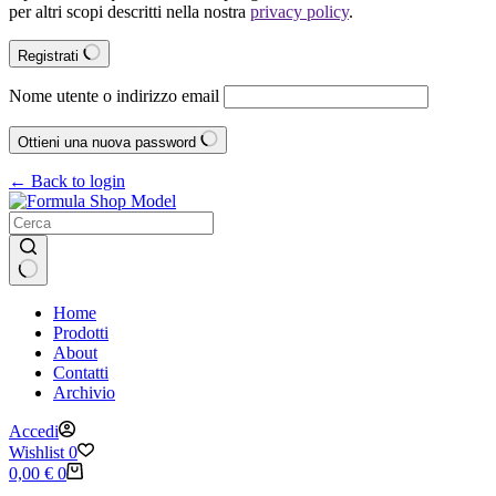
per altri scopi descritti nella nostra
privacy policy
.
Registrati
Nome utente o indirizzo email
Ottieni una nuova password
← Back to login
Nessun
Home
risultato
Prodotti
About
Contatti
Archivio
Accedi
Wishlist
0
Carrello
0,00
€
0