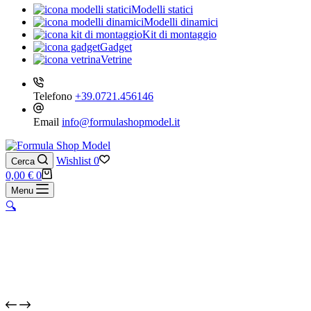
Modelli statici
Modelli dinamici
Kit di montaggio
Gadget
Vetrine
Telefono
+39.0721.456146
Email
info@formulashopmodel.it
Wishlist
0
Cerca
Carrello
0,00
€
0
Menu
🔍