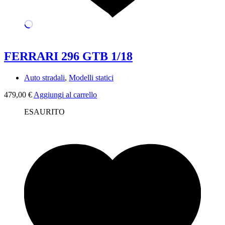
FERRARI 296 GTB 1/18
Auto stradali
,
Modelli statici
479,00
€
Aggiungi al carrello
ESAURITO