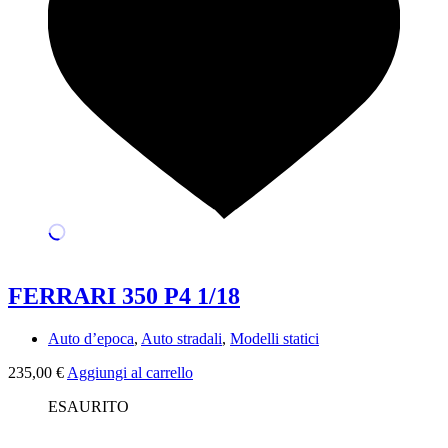
FERRARI 350 P4 1/18
Auto d’epoca
,
Auto stradali
,
Modelli statici
235,00
€
Aggiungi al carrello
ESAURITO