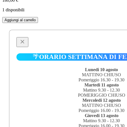
180,00
€
1 disponibili
PORSCHE
Aggiungi al carrello
918
1/18
quantità
🌴
ORARIO SETTIMANA DI F
Lunedi 10 agosto
MATTINO CHIUSO
Pomeriggio 16.30 - 19.30
Martedi 11 agosto
Mattino 9.30 - 12.30
POMERIGGIO CHIUSO
Mercoledi 12 agosto
MATTINO CHIUSO
Pomeriggio 16.00 - 19.30
Giovedi 13 agosto
Mattino 9.30 - 12.30
Pomeriggio 16.00 - 19.30