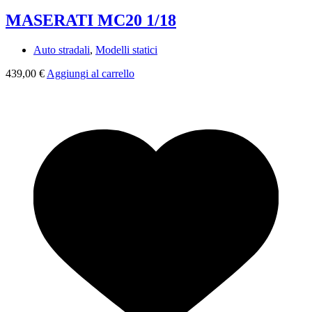
MASERATI MC20 1/18
Auto stradali
,
Modelli statici
439,00
€
Aggiungi al carrello