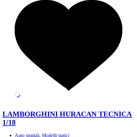
LAMBORGHINI HURACAN TECNICA
1/18
Auto stradali
,
Modelli statici