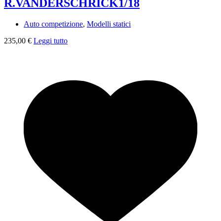
R.VANDERSCHRICK1/18
Auto competizione
,
Modelli statici
235,00
€
Leggi tutto