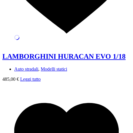
LAMBORGHINI HURACAN EVO 1/18
Auto stradali
,
Modelli statici
485,00
€
Leggi tutto