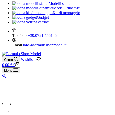
Modelli statici
Modelli dinamici
Kit di montaggio
Gadget
Vetrine
Telefono
+39.0721.456146
Email
info@formulashopmodel.it
Wishlist
0
Cerca
Carrello
0,00
€
0
Menu
🔍