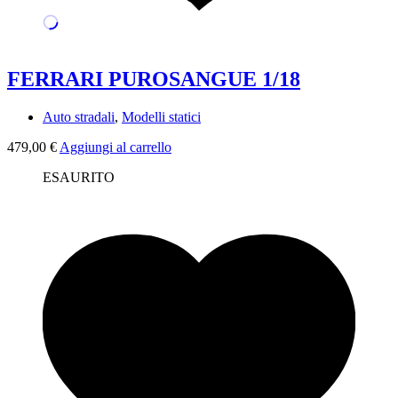
FERRARI PUROSANGUE 1/18
Auto stradali
,
Modelli statici
479,00
€
Aggiungi al carrello
ESAURITO