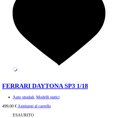
FERRARI DAYTONA SP3 1/18
Auto stradali
,
Modelli statici
499,00
€
Aggiungi al carrello
ESAURITO