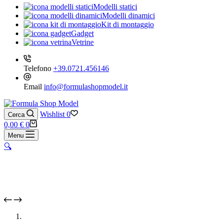
Modelli statici
Modelli dinamici
Kit di montaggio
Gadget
Vetrine
Telefono
+39.0721.456146
Email
info@formulashopmodel.it
Wishlist
0
Cerca
Carrello
0,00
€
0
Menu
🔍