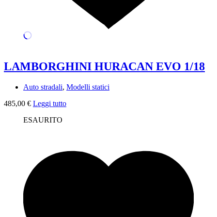
LAMBORGHINI HURACAN EVO 1/18
Auto stradali
,
Modelli statici
485,00
€
Leggi tutto
ESAURITO