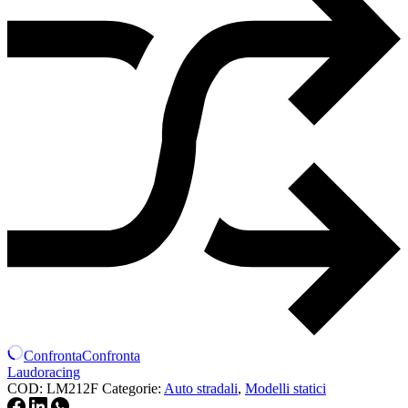
Confronta
Confronta
Laudoracing
COD:
LM212F
Categorie:
Auto stradali
,
Modelli statici