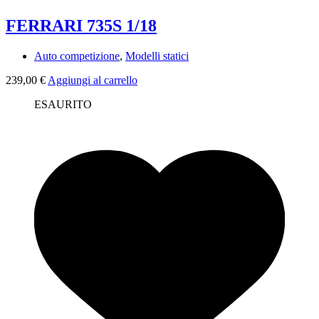
FERRARI 735S 1/18
Auto competizione
,
Modelli statici
239,00
€
Aggiungi al carrello
ESAURITO