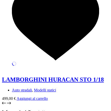
LAMBORGHINI HURACAN STO 1/18
Auto stradali
,
Modelli statici
499,00
€
Aggiungi al carrello