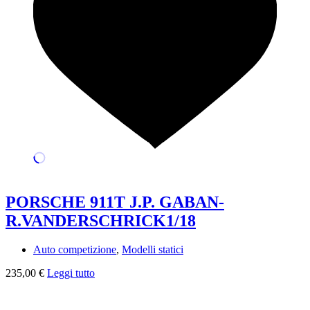
PORSCHE 911T J.P. GABAN-
R.VANDERSCHRICK1/18
Auto competizione
,
Modelli statici
235,00
€
Leggi tutto