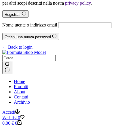
per altri scopi descritti nella nostra
privacy policy
.
Registrati
Nome utente o indirizzo email
Ottieni una nuova password
← Back to login
Nessun
Home
risultato
Prodotti
About
Contatti
Archivio
Accedi
Wishlist
0
Carrello
0,00
€
0