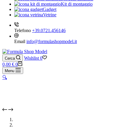
Kit di montaggio
Gadget
Vetrine
Telefono
+39.0721.456146
Email
info@formulashopmodel.it
Wishlist
0
Cerca
Carrello
0,00
€
0
Menu
🔍