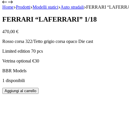
Home
Prodotti
Modelli statici
Auto stradali
FERRARI “LAFERRAR
FERRARI “LAFERRARI” 1/18
470,00
€
Rosso corsa 322/Tetto grigio corsa opaco Die cast
Limited edition 70 pcs
Vetrina optional €30
BBR Models
1 disponibili
FERRARI
Aggiungi al carrello
"LAFERRARI"
1/18
quantità