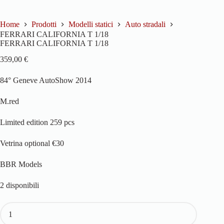
Home
Prodotti
Modelli statici
Auto stradali
FERRARI CALIFORNIA T 1/18
FERRARI CALIFORNIA T 1/18
359,00
€
84° Geneve AutoShow 2014
M.red
Limited edition 259 pcs
Vetrina optional €30
BBR Models
2 disponibili
FERRARI
CALIFORNIA
T