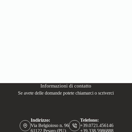
Informazioni di contatto
Se avete delle domande potete chiamarci o scriverci
Indirizzo:
Telefono:
Via Belgioioso n. 96
+39.0721.456146
61122 Pesaro (PU)
+39.338.5986888