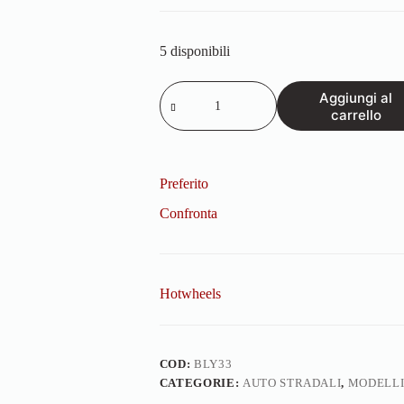
5 disponibili
FERRARI
Aggiungi al
458
carrello
SPECIALE
1/18
quantità
Preferito
Confronta
Hotwheels
COD:
BLY33
CATEGORIE:
AUTO STRADALI
,
MODELLI