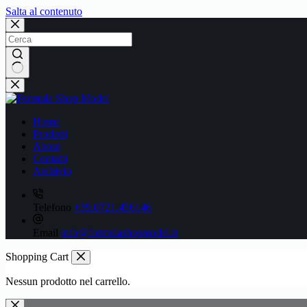
Salta al contenuto
Nessun
risultato
Home
Prodotti
About
Contatti
Archivio
Telefono
+39.0721.456146
Email
info@formulashopmodel.it
Shopping Cart
Nessun prodotto nel carrello.