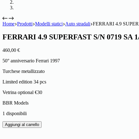
Home
Prodotti
Modelli statici
Auto stradali
FERRARI 4.9 SUPERF
FERRARI 4.9 SUPERFAST S/N 0719 SA 1
460,00
€
50° anniversario Ferrari 1997
Turchese metallizzato
Limited edition 34 pcs
Vetrina optional €30
BBR Models
1 disponibili
FERRARI
Aggiungi al carrello
4.9
SUPERFAST