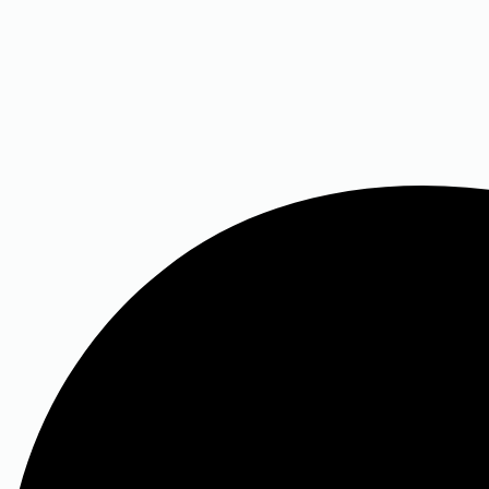
S/N
0719
SA
1/18
quantità