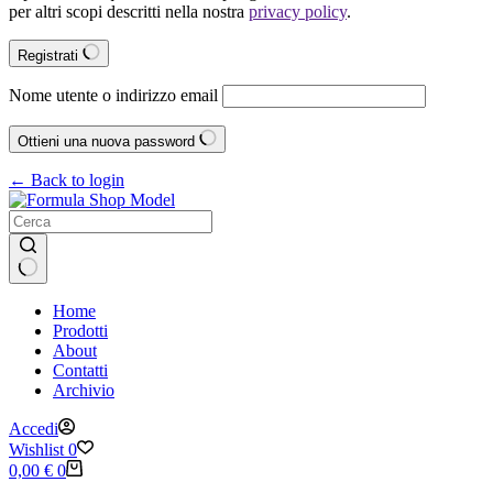
per altri scopi descritti nella nostra
privacy policy
.
Registrati
Nome utente o indirizzo email
Ottieni una nuova password
← Back to login
Nessun
Home
risultato
Prodotti
About
Contatti
Archivio
Accedi
Wishlist
0
Carrello
0,00
€
0