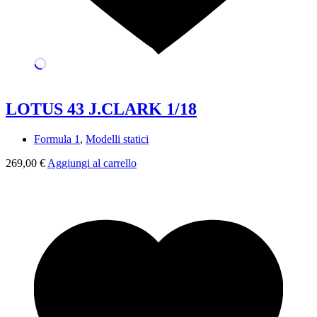
LOTUS 43 J.CLARK 1/18
Formula 1
,
Modelli statici
269,00
€
Aggiungi al carrello