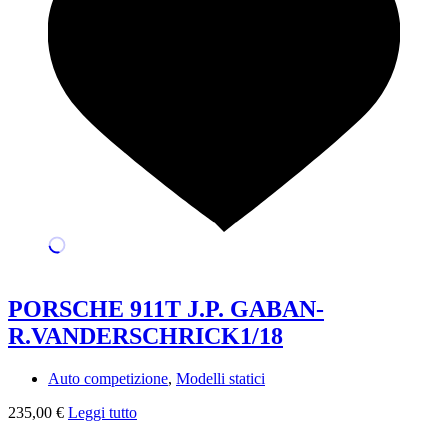
PORSCHE 911T J.P. GABAN-
R.VANDERSCHRICK1/18
Auto competizione
,
Modelli statici
235,00
€
Leggi tutto