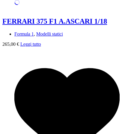
FERRARI 375 F1 A.ASCARI 1/18
Formula 1
,
Modelli statici
265,00
€
Leggi tutto