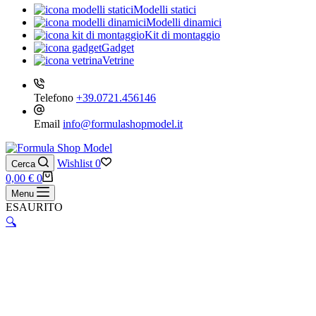
Modelli statici
Modelli dinamici
Kit di montaggio
Gadget
Vetrine
Telefono
+39.0721.456146
Email
info@formulashopmodel.it
Wishlist
0
Cerca
Carrello
0,00
€
0
Menu
ESAURITO
🔍