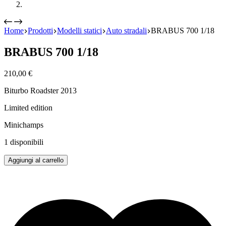
Home
Prodotti
Modelli statici
Auto stradali
BRABUS 700 1/18
BRABUS 700 1/18
210,00
€
Biturbo Roadster 2013
Limited edition
Minichamps
1 disponibili
BRABUS
Aggiungi al carrello
700
1/18
quantità