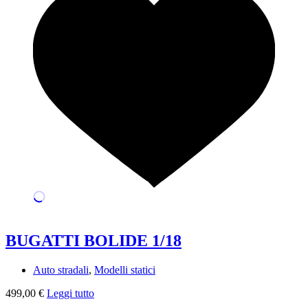
BUGATTI BOLIDE 1/18
Auto stradali
,
Modelli statici
499,00
€
Leggi tutto