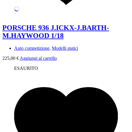
PORSCHE 936 J.ICKX-J.BARTH-
M.HAYWOOD 1/18
Auto competizione
,
Modelli statici
225,00
€
Aggiungi al carrello
ESAURITO