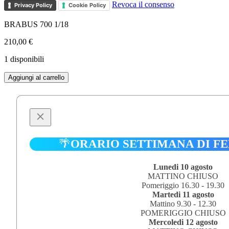
Revoca il consenso
Privacy Policy
Cookie Policy
BRABUS 700 1/18
210,00
€
1 disponibili
BRABUS
Aggiungi al carrello
700
1/18
quantità
🌴
ORARIO SETTIMANA DI F
Lunedi 10 agosto
MATTINO CHIUSO
Pomeriggio 16.30 - 19.30
Martedi 11 agosto
Mattino 9.30 - 12.30
POMERIGGIO CHIUSO
Mercoledi 12 agosto