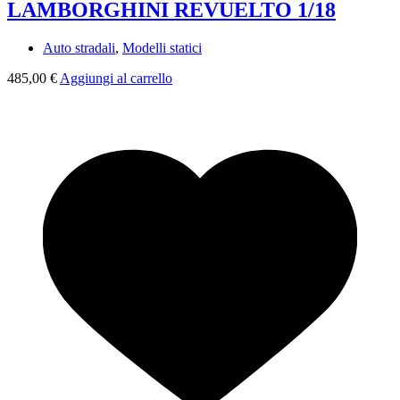
LAMBORGHINI REVUELTO 1/18
Auto stradali
,
Modelli statici
485,00
€
Aggiungi al carrello