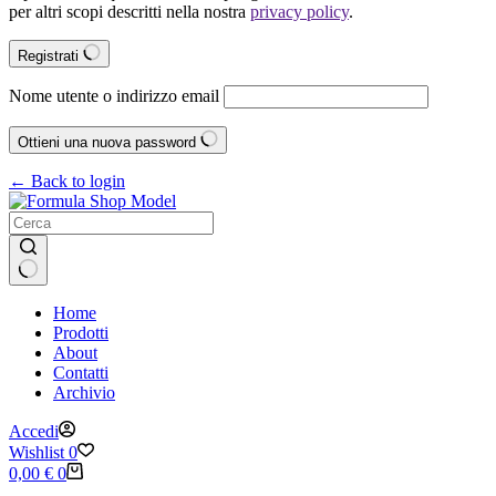
per altri scopi descritti nella nostra
privacy policy
.
Registrati
Nome utente o indirizzo email
Ottieni una nuova password
← Back to login
Nessun
Home
risultato
Prodotti
About
Contatti
Archivio
Accedi
Wishlist
0
Carrello
0,00
€
0