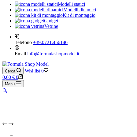
Modelli statici
Modelli dinamici
Kit di montaggio
Gadget
Vetrine
Telefono
+39.0721.456146
Email
info@formulashopmodel.it
Wishlist
0
Cerca
Carrello
0,00
€
0
Menu
🔍