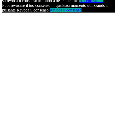
su revoca il consenso in fondo a destra del sito.
Accetto
Rifiuta
Puoi revocare il tuo consenso in qualsiasi momento utilizzando il
pulsante Revoca il consenso.
Revoca il consenso