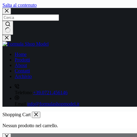
Salta al contenuto
Nessun
risultato
Home
Prodotti
About
Contatti
Archivio
Telefono
+39.0721.456146
Email
info@formulashopmodel.it
Shopping Cart
Nessun prodotto nel carrello.