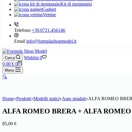
Kit di montaggio
Gadget
Vetrine
Telefono
+39.0721.456146
Email
info@formulashopmodel.it
Wishlist
0
Cerca
Carrello
0,00
€
0
Menu
🔍
Home
Prodotti
Modelli statici
Auto stradali
ALFA ROMEO BRERA
ALFA ROMEO BRERA + ALFA ROMEO 8
85,00
€