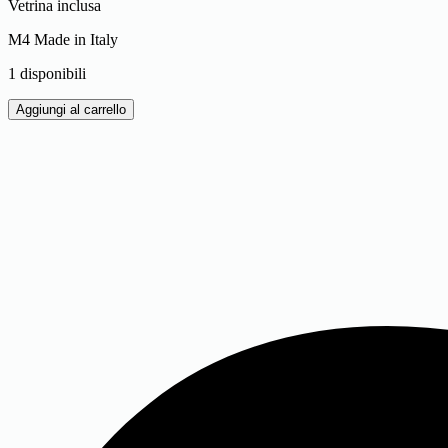
Vetrina inclusa
M4 Made in Italy
1 disponibili
ALFA
Aggiungi al carrello
ROMEO
BRERA
+
ALFA
ROMEO
8C
SPIDER
1/43
-
USATO
quantità