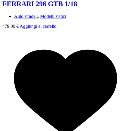
FERRARI 296 GTB 1/18
Auto stradali
,
Modelli statici
479,00
€
Aggiungi al carrello