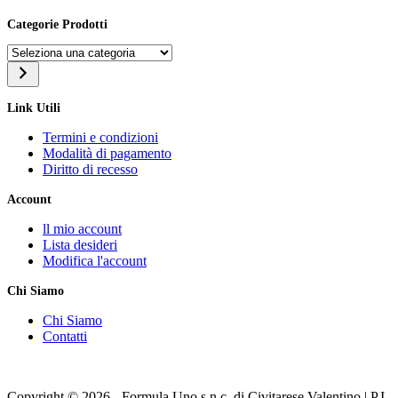
Categorie Prodotti
Seleziona
una
categoria
Link Utili
Termini e condizioni
Modalità di pagamento
Diritto di recesso
Account
ll mio account
Lista desideri
Modifica l'account
Chi Siamo
Chi Siamo
Contatti
Copyright © 2026 - Formula Uno s.n.c. di Civitarese Valentino | P.I.