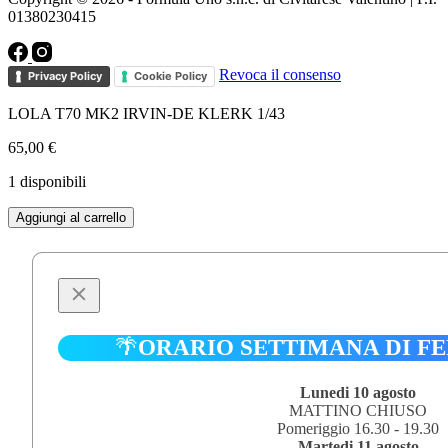
01380230415
Revoca il consenso
Privacy Policy
Cookie Policy
LOLA T70 MK2 IRVIN-DE KLERK 1/43
65,00
€
1 disponibili
LOLA
Aggiungi al carrello
T70
MK2
IRVIN-
DE
KLERK
1/43
quantità
🌴
ORARIO SETTIMANA DI F
Lunedi 10 agosto
MATTINO CHIUSO
Pomeriggio 16.30 - 19.30
Martedi 11 agosto