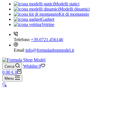
Modelli statici
Modelli dinamici
Kit di montaggio
Gadget
Vetrine
Telefono
+39.0721.456146
Email
info@formulashopmodel.it
Wishlist
0
Cerca
Carrello
0,00
€
0
Menu
🔍