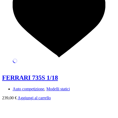
FERRARI 735S 1/18
Auto competizione
,
Modelli statici
239,00
€
Aggiungi al carrello