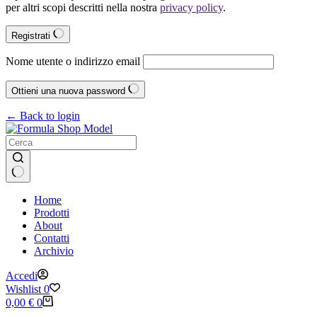
per altri scopi descritti nella nostra
privacy policy
.
Registrati
Nome utente o indirizzo email
Ottieni una nuova password
← Back to login
Nessun
Home
risultato
Prodotti
About
Contatti
Archivio
Accedi
Wishlist
0
Carrello
0,00
€
0