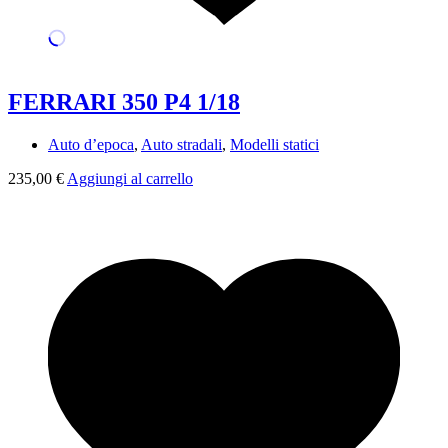
FERRARI 350 P4 1/18
Auto d’epoca
,
Auto stradali
,
Modelli statici
235,00
€
Aggiungi al carrello