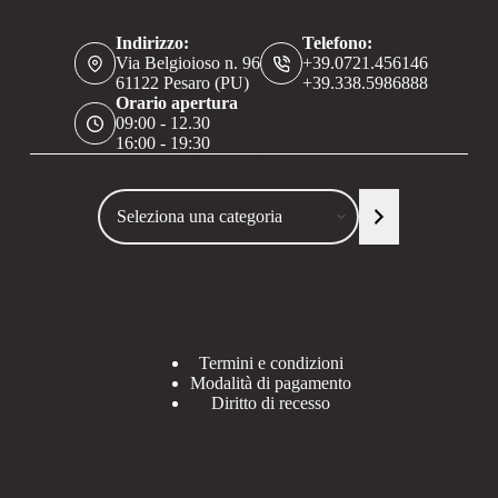
Indirizzo:
Telefono:
Via Belgioioso n. 96
+39.0721.456146
61122 Pesaro (PU)
+39.338.5986888
Orario apertura
09:00 - 12.30
16:00 - 19:30
Categorie Prodotti
Seleziona
una
categoria
Link Utili
Termini e condizioni
Modalità di pagamento
Diritto di recesso
Account