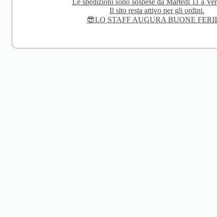
Le spedizioni sono sospese da Martedi 11 a Ven
Il sito resta attivo per gli ordini.
😎LO STAFF AUGURA BUONE FERI