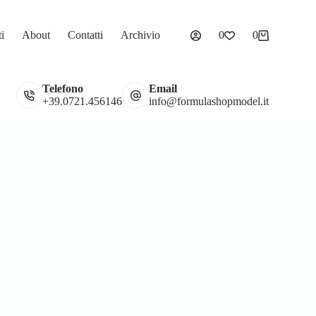
ti
About
Contatti
Archivio
0
0
Carrello
Telefono
Email
Gadget
Vetrine
+39.0721.456146
info@formulashopmodel.it