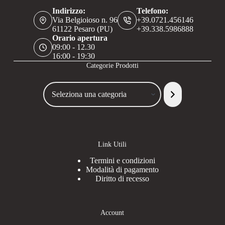
Indirizzo:
Telefono:
Via Belgioioso n. 96
+39.0721.456146
61122 Pesaro (PU)
+39.338.5986888
Orario apertura
09:00 - 12.30
16:00 - 19:30
Categorie Prodotti
Seleziona
una
categoria
Link Utili
Termini e condizioni
Modalità di pagamento
Diritto di recesso
Account