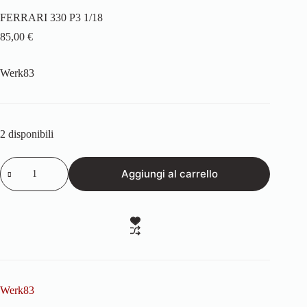
FERRARI 330 P3 1/18
85,00
€
Werk83
2 disponibili
FERRARI
Aggiungi al carrello
330
P3
1/18
quantità
Werk83