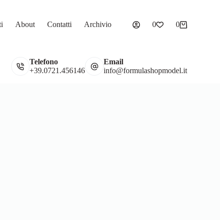
ti
About
Contatti
Archivio
0
0
Carrello
Telefono
Email
Gadget
Vetrine
+39.0721.456146
info@formulashopmodel.it