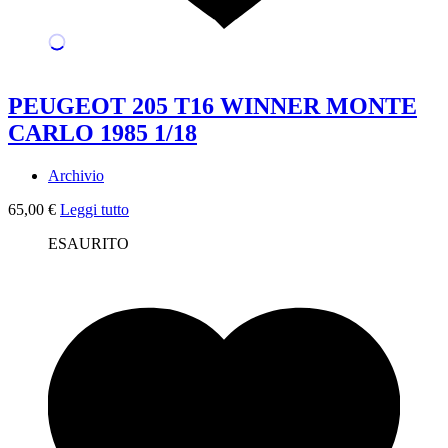
PEUGEOT 205 T16 WINNER MONTE
CARLO 1985 1/18
Archivio
65,00
€
Leggi tutto
ESAURITO