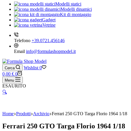
Modelli statici
Modelli dinamici
Kit di montaggio
Gadget
Vetrine
Telefono
+39.0721.456146
Email
info@formulashopmodel.it
Wishlist
0
Cerca
Carrello
0,00
€
0
Menu
ESAURITO
🔍
Home
Prodotti
Archivio
Ferrari 250 GTO Targa Florio 1964 1/18
Ferrari 250 GTO Targa Florio 1964 1/18