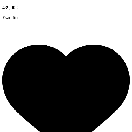
439,00
€
Esaurito