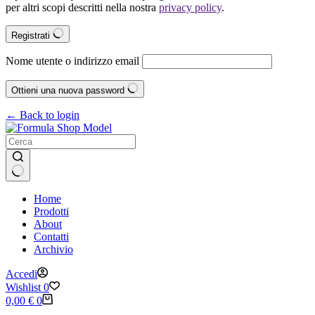
per altri scopi descritti nella nostra
privacy policy
.
Registrati
Nome utente o indirizzo email
Ottieni una nuova password
← Back to login
Nessun
Home
risultato
Prodotti
About
Contatti
Archivio
Accedi
Wishlist
0
Carrello
0,00
€
0